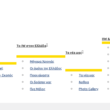
IIW 
Το ΙW στην Ελλάδα
Τα νέα μας
Μήνυμα Χρονιάς
el;
Οι όμιλοι της Ελλάδος
– Σκοπός
Ποιοι είμαστε
Τα νέα μας
Οι δράσεις μας
Άρθρα
Γίνε Μέλος
Photo Gallery