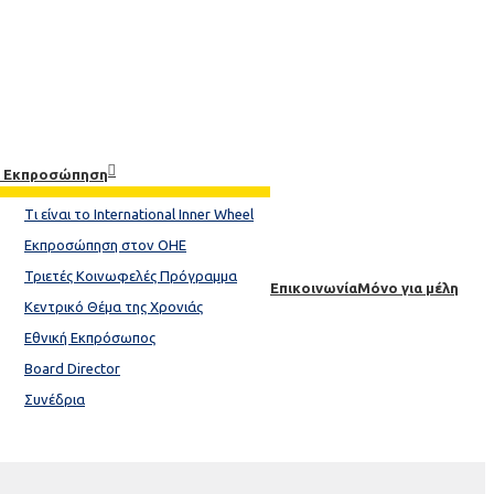
& Εκπροσώπηση
Tι είναι το International Inner Wheel​
Εκπροσώπηση στον ΟΗΕ
Τριετές Κοινωφελές Πρόγραμμα
Επικοινωνία
Μόνο για μέλη
Κεντρικό Θέμα της Xρονιάς​
Εθνική Εκπρόσωπος
Board Director
Συνέδρια