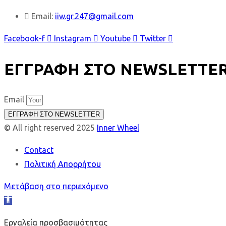
Email:
iiw.gr.247@gmail.com
Facebook-f
Instagram
Youtube
Twitter
ΕΓΓΡΑΦΗ ΣΤΟ NEWSLETTE
Email
ΕΓΓΡΑΦΗ ΣΤΟ NEWSLETTER
© All right reserved 2025
Inner Wheel
Contact
Πολιτική Απορρήτου
Μετάβαση στο περιεχόμενο
Ανοίξτε
τη
Εργαλεία προσβασιμότητας