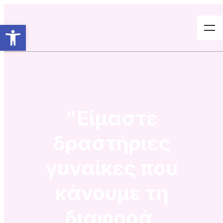
Ανοίξτε τη γραμμή εργαλείων
"Είμαστε
δραστήριες
γυναίκες που
κάνουμε τη
διαφορά,