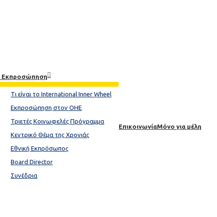
& Εκπροσώπηση
Tι είναι το International Inner Wheel​
Εκπροσώπηση στον ΟΗΕ
Τριετές Κοινωφελές Πρόγραμμα
Επικοινωνία
Μόνο για μέλη
Κεντρικό Θέμα της Xρονιάς​
Εθνική Εκπρόσωπος
Board Director
Συνέδρια