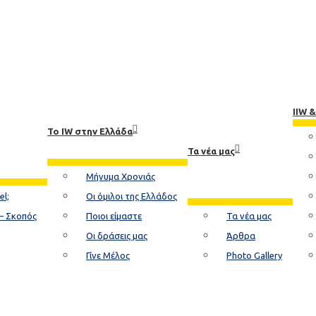
IIW 
Το ΙW στην Ελλάδα
Τα νέα μας
Μήνυμα Χρονιάς
el;
Οι όμιλοι της Ελλάδος
– Σκοπός
Ποιοι είμαστε
Τα νέα μας
Οι δράσεις μας
Άρθρα
Γίνε Μέλος
Photo Gallery