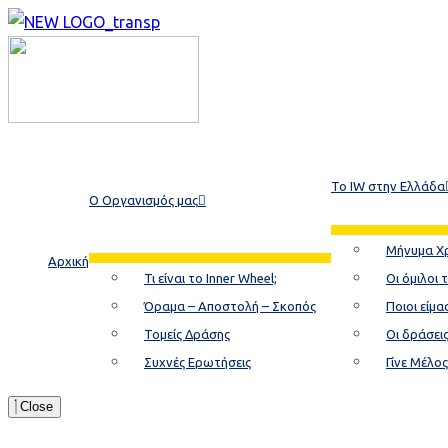
Το ΙW στην Ελλάδα
Ο Οργανισμός μας
Μήνυμα Χ
Αρχική
Τι είναι το Inner Wheel;
Οι όμιλοι 
Όραμα – Αποστολή – Σκοπός
Ποιοι είμα
Τομείς Δράσης
Οι δράσει
Συχνές Ερωτήσεις
Γίνε Μέλος
Close