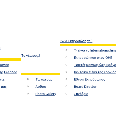
IIW & Εκπροσώπηση
Tι είναι το International Inn
Τα νέα μας
Εκπροσώπηση στον ΟΗΕ
ρονιάς
Τριετές Κοινωφελές Πρόγ
της Ελλάδος
Κεντρικό Θέμα της Xρονιάς​
στε
Τα νέα μας
Εθνική Εκπρόσωπος
ς μας
Άρθρα
Board Director
Photo Gallery
Συνέδρια