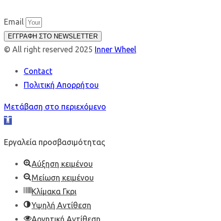
Email
ΕΓΓΡΑΦΗ ΣΤΟ NEWSLETTER
© All right reserved 2025
Inner Wheel
Contact
Πολιτική Απορρήτου
Μετάβαση στο περιεχόμενο
Ανοίξτε
τη
Εργαλεία προσβασιμότητας
γραμμή
εργαλείων
Αύξηση κειμένου
Μείωση κειμένου
Κλίμακα Γκρι
Υψηλή Αντίθεση
Αρνητική Αντίθεση