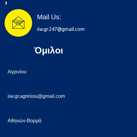
Mail Us:
iiw.gr.247@gmail.com
Όμιλοι
Αγρινίου
iiw.gr.agriniou@gmail.com
Αθηνών-Βορρά