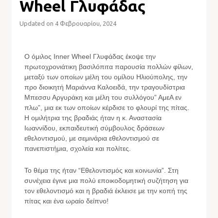
Wheel Γλυφάδας
Updated on 4 Φεβρουαρίου, 2024
Ο όμιλος Inner Wheel Γλυφάδας έκοψε την
πρωτοχρονιάτικη βασιλόπιτα παρουσία πολλών φίλων,
μεταξύ των οποίων μέλη του ομίλου Ηλιούπολης, την
προ διοικητή Μαριάννα Καλοειδά, την τραγουδίστρια
Μπεσσυ Αργυράκη και μέλη του συλλόγου” ΑμεΑ εν
πλω”, μια εκ των οποίων κέρδισε το φλουρί της πίτας.
Η ομιλήτρια της βραδιάς ήταν η κ. Αναστασία
Ιωαννίδου, εκπαιδευτική σύμβουλος δράσεων
εθελοντισμού, με σεμινάρια εθελοντισμού σε
πανεπιστήμια, σχολεία και πολίτες.
Το θέμα της ήταν “Εθελοντισμός και κοινωνία”. Στη
συνέχεια έγινε μια πολύ εποικοδομητική συζήτηση για
τον εθελοντισμό και η βραδιά έκλεισε με την κοπή της
πίτας και ένα ωραίο δείπνο!