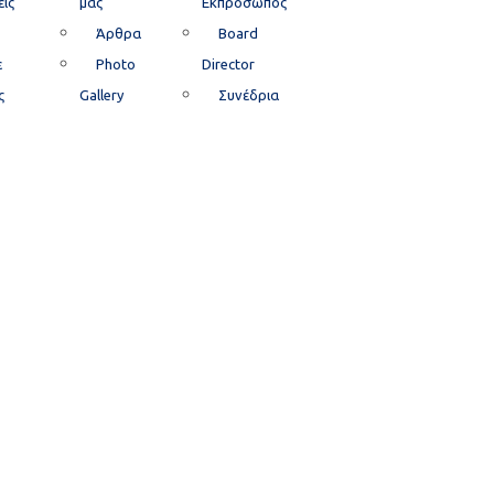
ις
μας
Εκπρόσωπος
Άρθρα
Board
ε
Photo
Director
ς
Gallery
Συνέδρια