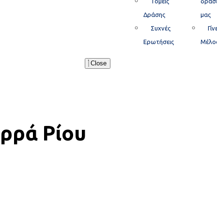
Τομείς
δράσε
Δράσης
μας
Συχνές
Γίν
Ερωτήσεις
Μέλο
Close
ρρά Ρίου