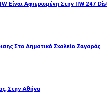
IW Είναι Αφιερωμένη Στην IIW 247 Dist
σης Στο Δημοτικό Σχολείο Ζαγοράς
ας, Στην Αθήνα