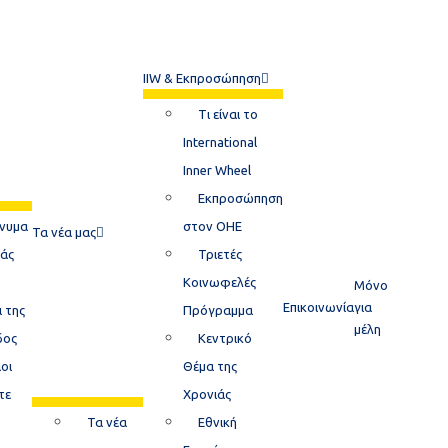
IIW & Εκπροσώπηση
Tι είναι το
International
Inner Wheel​
Εκπροσώπηση
νυμα
στον ΟΗΕ
Τα νέα μας
ιάς
Τριετές
Κοινωφελές
Μόνο
Επικοινωνία
για
ι της
Πρόγραμμα
μέλη
δος
Κεντρικό
οι
Θέμα της
τε
Xρονιάς​
Τα νέα
Εθνική