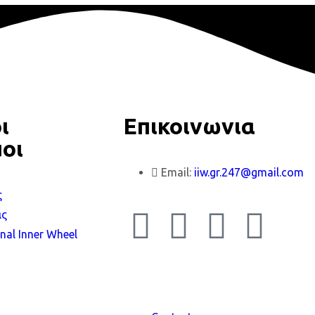
ι
Επικοινωνια
οι
Email:
iiw.gr.247@gmail.com
ς
ας
onal Inner Wheel