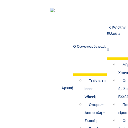
Το ΙW στην
Ελλάδα
Ο Οργανισμός μας
Μή
Χρον
Τι είναι το
Οι
Αρχική
Inner
όμιλο
Wheel;
Ελλά
Όραμα –
Ποι
Αποστολή –
είμασ
Σκοπός
Οι