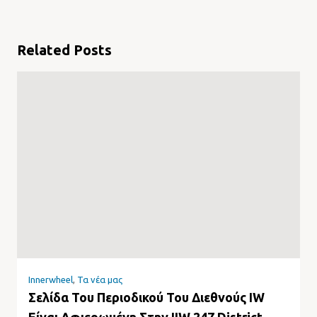
Related Posts
Innerwheel
,
Τα νέα μας
Σελίδα Του Περιοδικού Του Διεθνούς IW
Είναι Αφιερωμένη Στην IIW 247 District