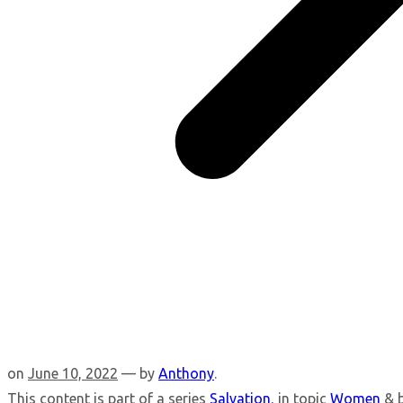
on
June 10, 2022
— by
Anthony
.
This content is part of a series
Salvation
, in topic
Women
& 