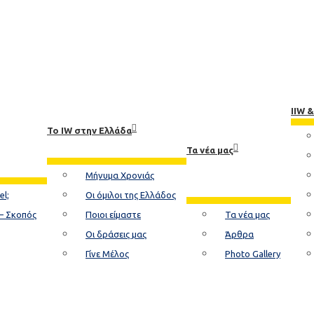
IIW 
Το ΙW στην Ελλάδα
Τα νέα μας
Μήνυμα Χρονιάς
el;
Οι όμιλοι της Ελλάδος
– Σκοπός
Ποιοι είμαστε
Τα νέα μας
Οι δράσεις μας
Άρθρα
Γίνε Μέλος
Photo Gallery