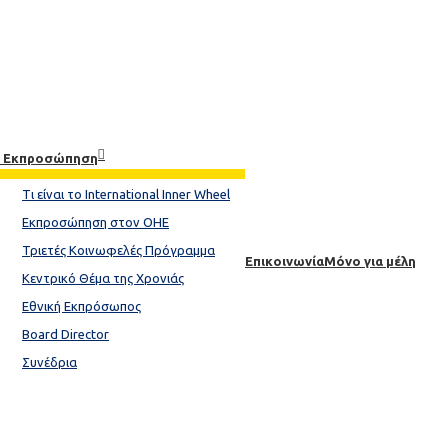
& Εκπροσώπηση
Tι είναι το International Inner Wheel​
Εκπροσώπηση στον ΟΗΕ
Τριετές Κοινωφελές Πρόγραμμα
Επικοινωνία
Μόνο για μέλη
Κεντρικό Θέμα της Xρονιάς​
Εθνική Εκπρόσωπος
Board Director
Συνέδρια